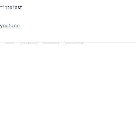
pinterest
youtube
Create your hoo.be
·
·
·
About
Report
Terms
Privacy