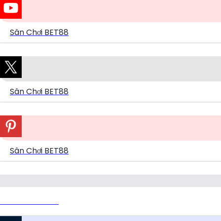
Sân Chơi BET88
Sân Chơi BET88
Sân Chơi BET88
Sân Chơi BET88