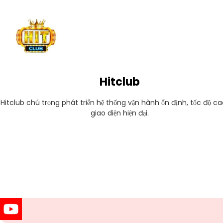
Hitclub
Hitclub chú trọng phát triển hệ thống vận hành ổn định, tốc độ ca
giao diện hiện đại.