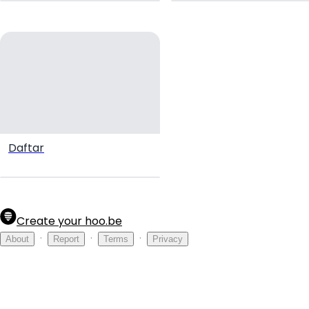
Daftar
Create your hoo.be
·
·
·
About
Report
Terms
Privacy