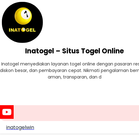
Inatogel – Situs Togel Online
Inatogel menyediakan layanan togel online dengan pasaran res
diskon besar, dan pembayaran cepat. Nikmati pengalaman berm
aman, transparan, dan d
inatogelwin