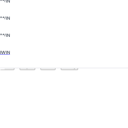
IWIN
IWIN
IWIN
IWIN
Create your hoo.be
·
·
·
About
Report
Terms
Privacy