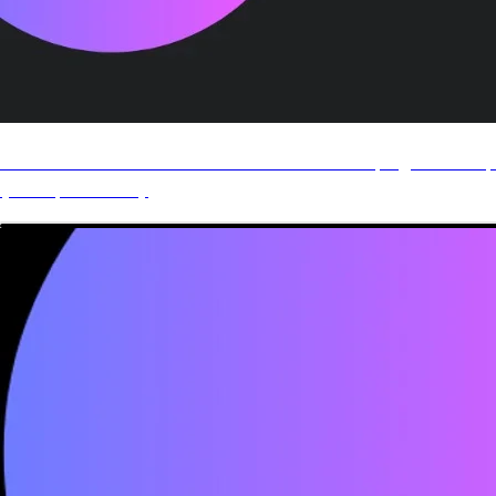
on automatise 8 heures de travail à ta compagnie en 21 j
(ou tu paies rien)