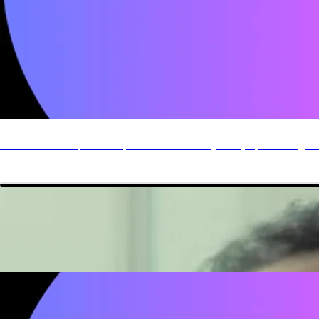
t'as des idées pour un produit techno (Saas) qui s'intègre
bien avec ta compagnie existante?