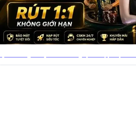
QS88⭐️Trang Chủ QS88 Com Đăng Ký - Tải App Nhận 888