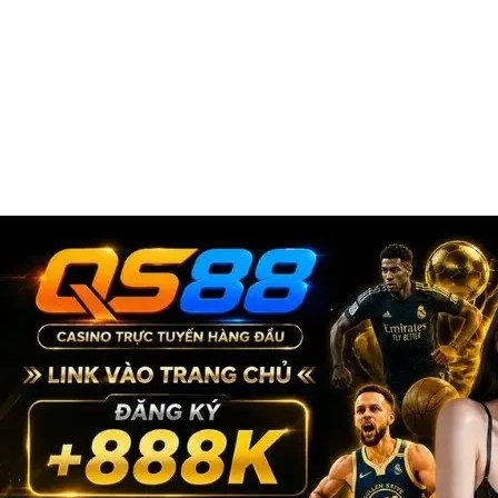
Create your hoo.be
·
·
·
About
Report
Terms
Privacy