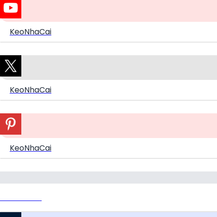
KeoNhaCai
KeoNhaCai
KeoNhaCai
KeoNhaCai