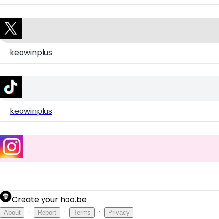
keowinplus
keowinplus
keowinplus
Create your hoo.be
·
·
·
About
Report
Terms
Privacy