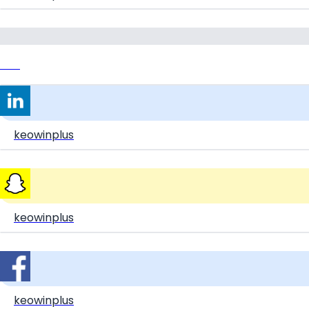
Link
keowinplus
keowinplus
keowinplus