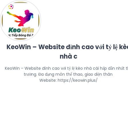
KeoWin – Website đỉnh cao với tỷ lệ kè
nhà c
KeoWin – Website đỉnh cao với tỷ lệ kèo nhà cái hấp dẫn nhất th
trường. Đa dạng môn thể thao, giao diện thân 

Website: https://keowin.plus/