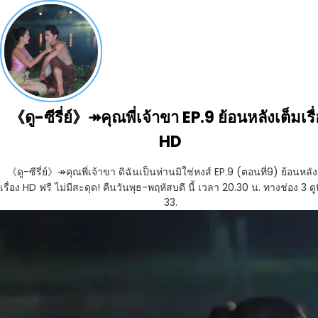
《ดู-ซีรี่ย์》↠คุณพี่เจ้าขา EP.9 ย้อนหลังเต็มเรื
HD
《ดู-ซีรี่ย์》↠คุณพี่เจ้าขา ดิฉันเป็นห่านมิใช่หงส์ EP.9 (ตอนที่9) ย้อนหลัง
เรื่อง HD ฟรี ไม่มีสะดุด! คืนวันพุธ-พฤหัสบดี นี้ เวลา 20.30 น. ทางช่อง 3 ดูท
33.