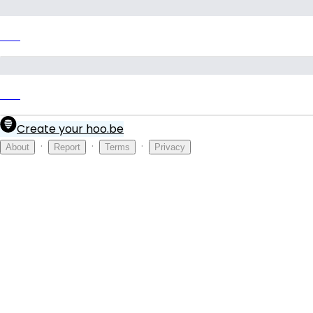
Link
Link
Create your hoo.be
·
·
·
About
Report
Terms
Privacy