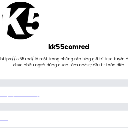
kk55comred
https://kk55.red/ là một trong những nền tảng giải trí trực tuyến 
được nhiều người dùng quan tâm nhờ sự đầu tư toàn diện
https://kk55.red/
Link