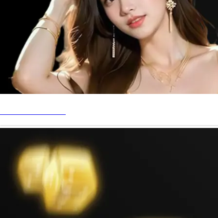
KONOHATOTO78