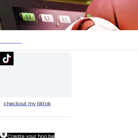
Live Chat
checkout my tiktok
Create your hoo.be