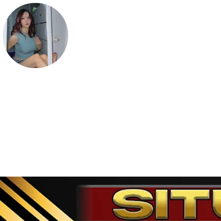
KONOHATOTO78
Temukan keseruan bermain slot dan togel online di 
KONOHATOTO78 setiap harinya.