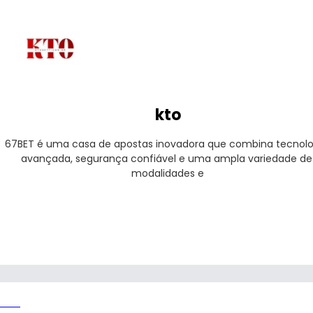
kto
67BET é uma casa de apostas inovadora que combina tecnolog
avançada, segurança confiável e uma ampla variedade de 
modalidades e
Link