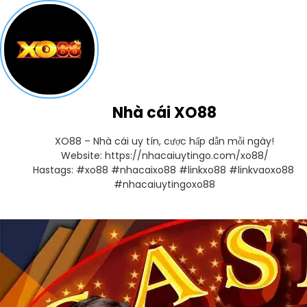
Nhà cái XO88
XO88 – Nhà cái uy tín, cược hấp dẫn mỗi ngày!

Website: https://nhacaiuytingo.com/xo88/

Hastags: #xo88 #nhacaixo88 #linkxo88 #linkvaoxo88 
#nhacaiuytingoxo88