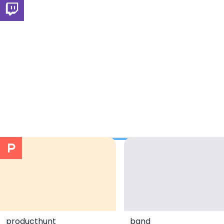
producthunt
band