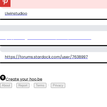
Llwinstudioo
https://www.gta5-mods.com/users/llwinstudioo
https://forums.stardock.com/user/7638997
Create your hoo.be
·
·
·
About
Report
Terms
Privacy