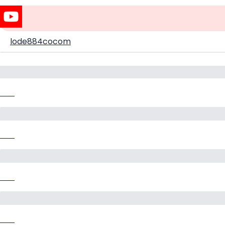
lode884cocom
Link
Link
Link
Link