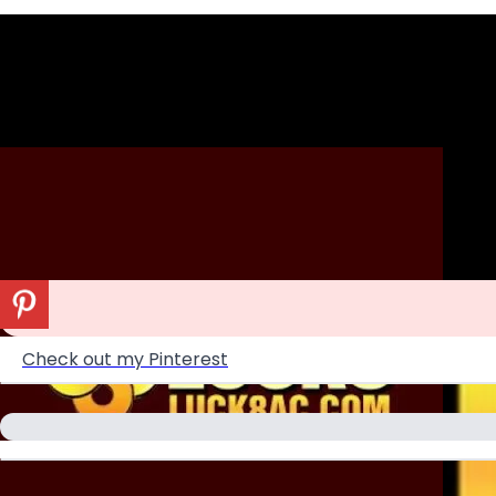
Check out my Pinterest