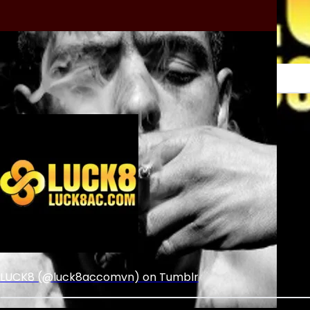
Check out my X
Create your hoo.be
·
·
·
About
Report
Terms
Privacy
LUCK8 (@luck8accomvn) on Tumblr