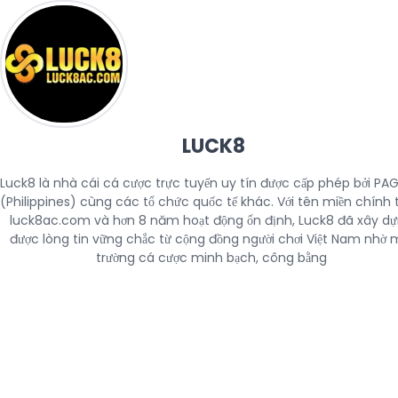
LUCK8
Luck8 là nhà cái cá cược trực tuyến uy tín được cấp phép bởi PA
(Philippines) cùng các tổ chức quốc tế khác. Với tên miền chính 
luck8ac.com và hơn 8 năm hoạt động ổn định, Luck8 đã xây dự
được lòng tin vững chắc từ cộng đồng người chơi Việt Nam nhờ m
trường cá cược minh bạch, công bằng 