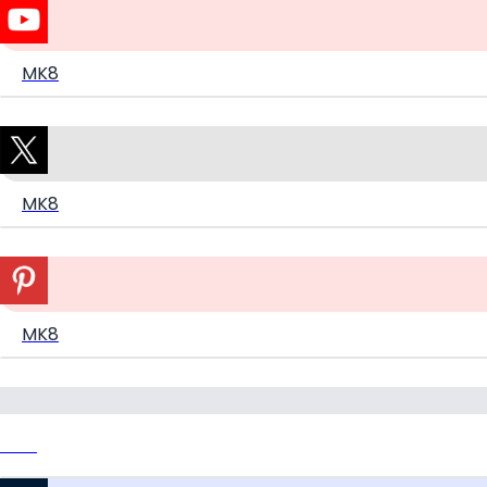
MK8
MK8
MK8
MK8