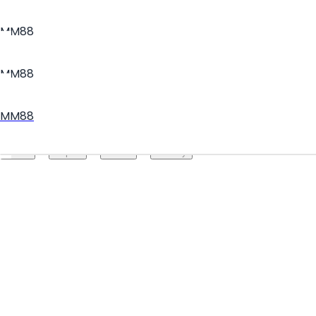
MM88
MM88
MM88
Create your hoo.be
·
·
·
About
Report
Terms
Privacy