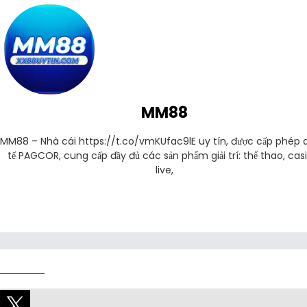
MM88
MM88 – Nhà cái https://t.co/vmKUfac9lE uy tín, được cấp phép q
tế PAGCOR, cung cấp đầy đủ các sản phẩm giải trí: thể thao, casi
live,
Website