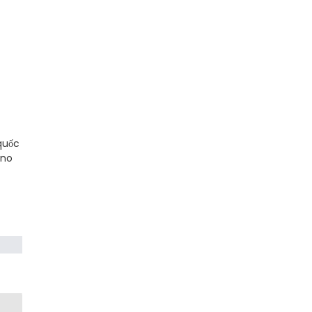
uốc 
no 