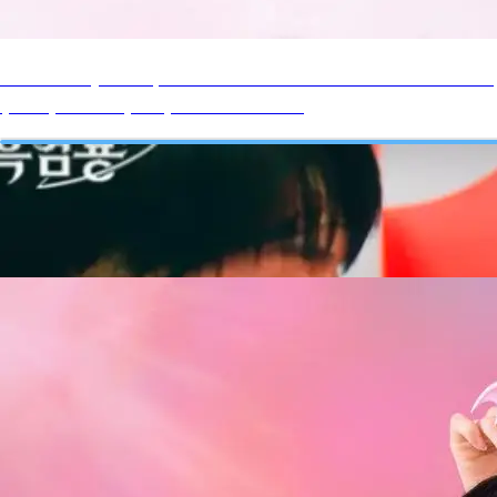
คลิกที่นี่เพื่อดู ➤➤ My Dearest Nemesis บอสตัวร้าย นายยอดรัก
(2025) ซับไทย (EP.7) ตอนที่ 7 HD ✮✮