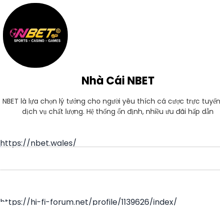
Nhà Cái NBET
NBET là lựa chọn lý tưởng cho người yêu thích cá cược trực tuyến 
dịch vụ chất lượng. Hệ thống ổn định, nhiều ưu đãi hấp dẫn
https://nbet.wales/
https://hi-fi-forum.net/profile/1139626/index/