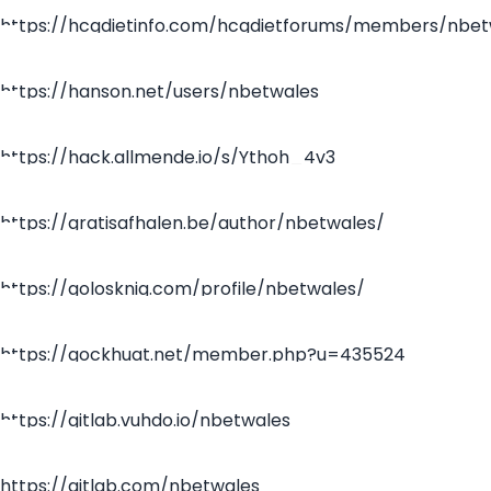
https://hcgdietinfo.com/hcgdietforums/members/nbet
tab=aboutme
https://hanson.net/users/nbetwales
https://hack.allmende.io/s/Ythoh_4v3
https://gratisafhalen.be/author/nbetwales/
https://golosknig.com/profile/nbetwales/
https://gockhuat.net/member.php?u=435524
https://gitlab.vuhdo.io/nbetwales
https://gitlab.com/nbetwales