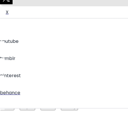
X
youtube
tumblr
pinterest
behance
Create your hoo.be
·
·
·
About
Report
Terms
Privacy