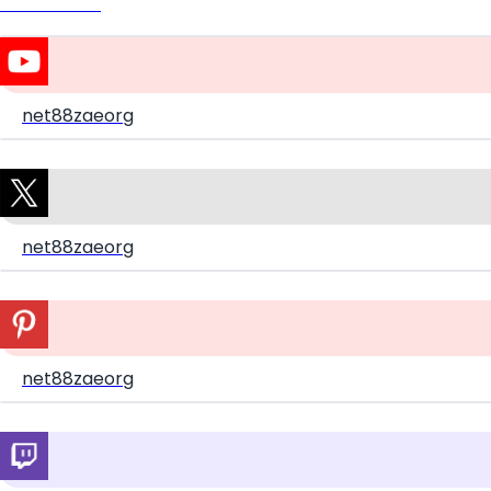
net88zaeorg
net88zaeorg
net88zaeorg
net88zaeorg