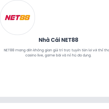
Nhà Cái NET88
NET88 mang đến không gian giải trí trực tuyến tiện lợi với thể tha
casino live, game bài và nổ hũ đa dạng.