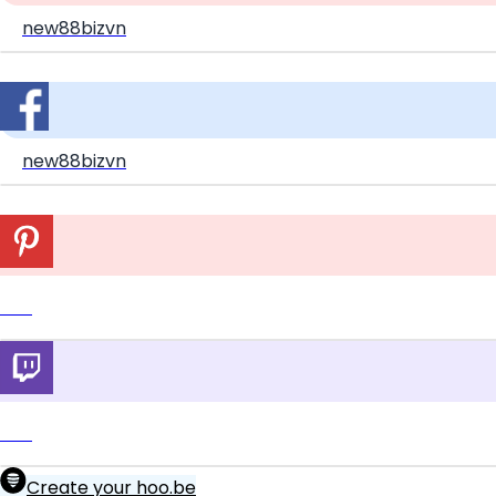
new88bizvn
new88bizvn
Link
Link
Create your hoo.be