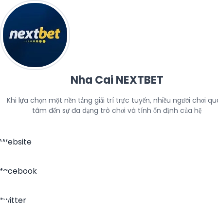
Nha Cai NEXTBET
Khi lựa chọn một nền tảng giải trí trực tuyến, nhiều người chơi qu
tâm đến sự đa dạng trò chơi và tính ổn định của hệ
Website
facebook
twitter