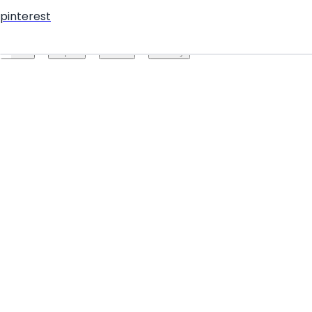
pinterest
Create your hoo.be
·
·
·
About
Report
Terms
Privacy