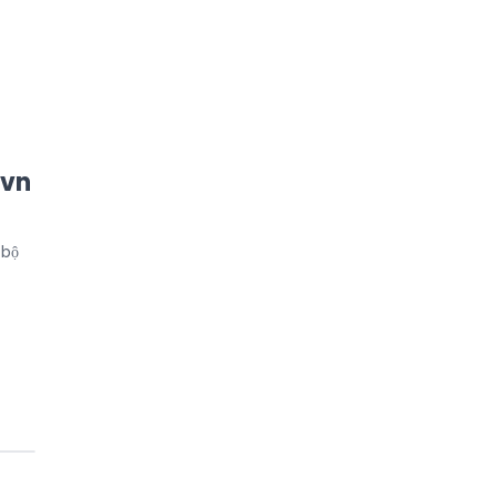
pvn
bộ 