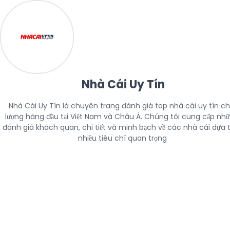
Nhà Cái Uy Tín
Nhà Cái Uy Tín là chuyên trang đánh giá top nhà cái uy tín chấ
lượng hàng đầu tại Việt Nam và Châu Á. Chúng tôi cung cấp nhữ
đánh giá khách quan, chi tiết và minh bạch về các nhà cái dựa t
nhiều tiêu chí quan trọng 