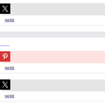
NK88
NK88
NK88
NK88