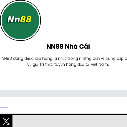
NN88 Nhà Cái
NN88 đang được xếp hàng là một trong những đơn vị cung cấp d
vụ giải trí trực tuyến hàng đầu tại Việt Nam.
Link