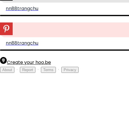
nn88trangchu
nn88trangchu
Create your hoo.be
·
·
·
About
Report
Terms
Privacy