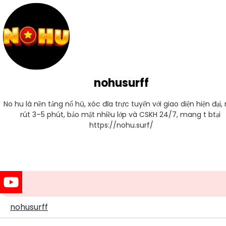
nohusurff
No hu là nền tảng nổ hũ, xóc đĩa trực tuyến với giao diện hiện đại, 
rút 3–5 phút, bảo mật nhiều lớp và CSKH 24/7, mang t btại 
https://nohu.surf/
nohusurff