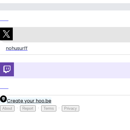
Link
nohusurff
Link
Create your hoo.be
·
·
·
About
Report
Terms
Privacy