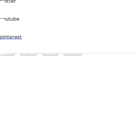
twitter
youtube
pinterest
Create your hoo.be
·
·
·
About
Report
Terms
Privacy