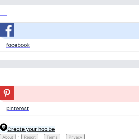
O8
facebook
500px
pinterest
Create your hoo.be
·
·
·
About
Report
Terms
Privacy