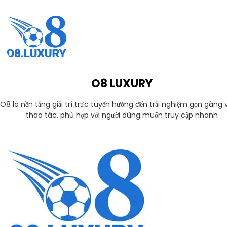
O8 LUXURY
O8 là nền tảng giải trí trực tuyến hướng đến trải nghiệm gọn gàng v
thao tác, phù hợp với người dùng muốn truy cập nhanh