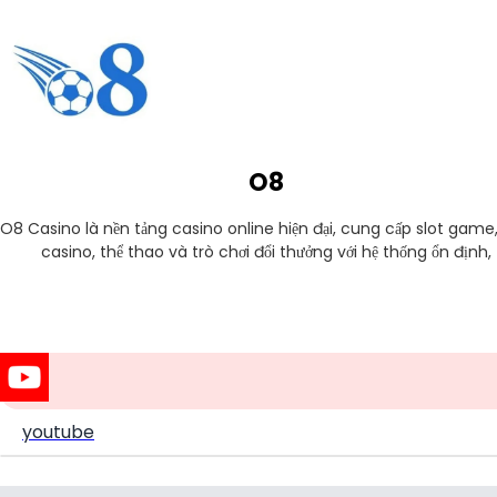
O8
O8 Casino là nền tảng casino online hiện đại, cung cấp slot game, 
casino, thể thao và trò chơi đổi thưởng với hệ thống ổn định,
youtube