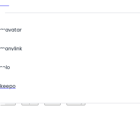
Link
gravatar
manylink
solo
keepo
Create your hoo.be
·
·
·
About
Report
Terms
Privacy