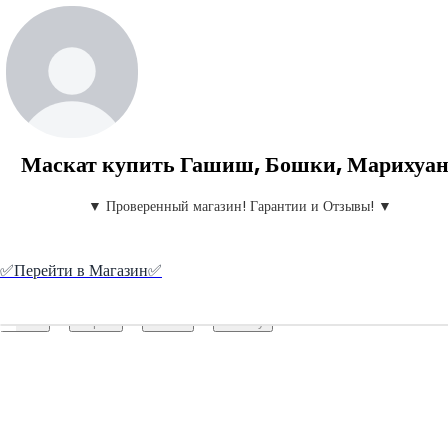
Маскат купить Гашиш, Бошки, Марихуан
▼ Проверенный магазин! Гарантии и Отзывы! ▼
✅️Перейти в Магазин✅️
Create your hoo.be
·
·
·
About
Report
Terms
Privacy