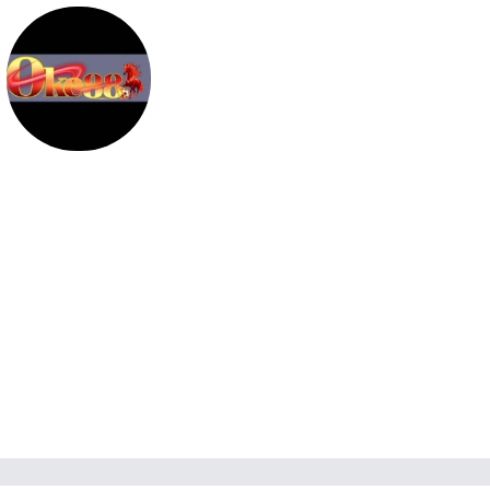
oke88
Cung cấp gần 100 máy đánh bạc / baccarat và cá cược trò chơi xổ
cá cược thể thao

https://www.oke88.cc/home/reg.html?inviteCode=3721331