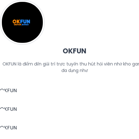
OKFUN
OKFUN là điểm đến giải trí trực tuyến thu hút hội viên nhờ kho ga
đa dạng như
OKFUN
OKFUN
OKFUN