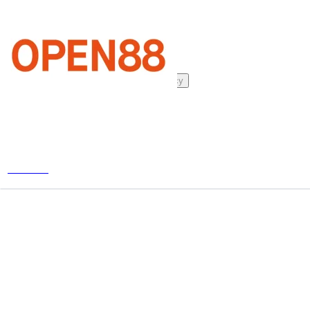
Create your hoo.be
·
·
·
About
Report
Terms
Privacy
gravatar