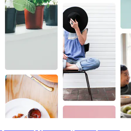
QH88 Academy (qh88academy) - Profile | Pinterest