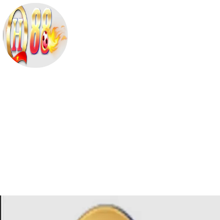
qh88academy
QH88 - Cổng cá cược trực tuyến uy tín với kho trò chơi đa dạng
khuyến mãi khủng và hệ thống bảo mật cao cấp.