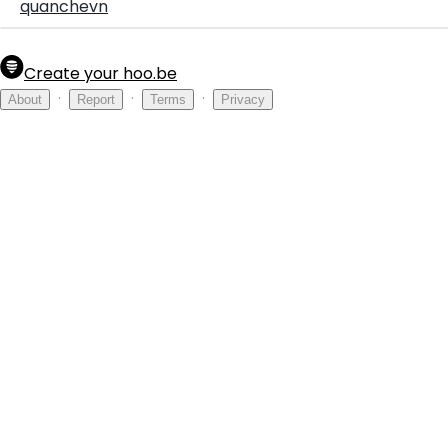
quanchevn
Create your hoo.be
·
·
·
About
Report
Terms
Privacy