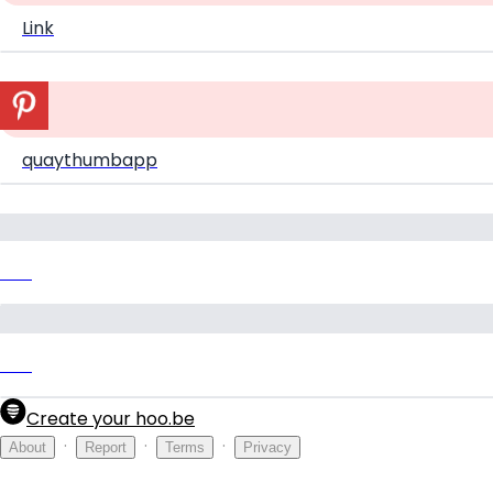
Link
quaythumbapp
Link
Link
Create your hoo.be
·
·
·
About
Report
Terms
Privacy