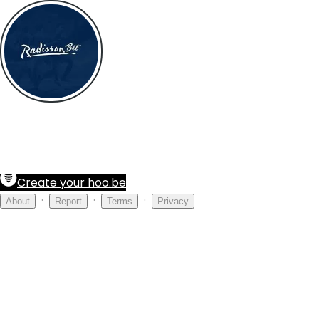
Radisson 2026 Giris Adresi
Radisson Kazandırmaya Devam Ediyor Yeni Üyelere 1000₺ Den
Bonusuda Radisson'da
Create your hoo.be
·
·
·
About
Report
Terms
Privacy