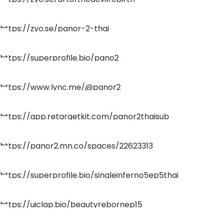
https://zyo.se/panor-2-thai
https://superprofile.bio/pano2
https://www.lync.me/@panor2
https://app.retargetkit.com/panor2thaisub
https://panor2.mn.co/spaces/22623313
https://superprofile.bio/singleinferno5ep5thai
https://uiclap.bio/beautyrebornep15