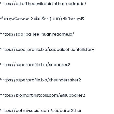
https://artofthedevilrebirththai.readme.io/
เว็บ+ดูหนัง+พนอ 2 เต็มเรื่อง (UHD) ซับไทย ดูฟรี
https://sap-pa-lee-huan.readme.io/
https://superprofile.bio/sappaleehuanfullstory
https://superprofile.bio/supparer2
https://superprofile.bio/theundertaker2
https://bio.martinstools.com/@supparer2
https://getmysocial.com/supparer2thai