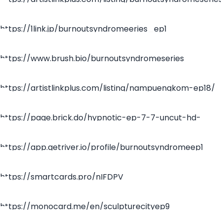
ep1/
https://1link.jp/burnoutsyndromeeries_ep1
https://www.brush.bio/burnoutsyndromeseries
https://artistlinkplus.com/listing/nampuengkom-ep18/
https://page.brick.do/hypnotic-ep-7-7-uncut-hd-
z1ORjxb4QloL/
https://app.getriver.io/profile/burnoutsyndromeep1
https://smartcards.pro/nIFDPV
https://monocard.me/en/sculpturecityep9