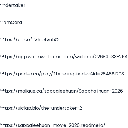
undertaker
CamCard
https://cc.co/rVhp4vn5O
https://app.warmwelcome.com/widgets/22683b33-254
4ea4-9979-030d0eac6e33
https://podeo.co/play/?type=episodes&id=284881203
https://maligue.ca/sappaleehuan/Sapphalihuan-2026
https://uiclap.bio/the-undertaker-2
https://sappaleehuan-movie-2026.readme.io/