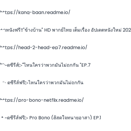
https://kang-baan.readme.io/
+ดูหนังฟรี‼️"ข้างบ้าน" HD พากย์ไทย เต็มเรื่อง อัปเดตหนังใหม่ 20
https://head-2-head-ep7.readme.io/
💘~ดูซีรีส์▷"ไหนใครว่าพวกมันไม่ถูกกัน "EP.7
~✨️ ดูซีรีส์ฟรี▷ไหนใครว่าพวกมันไม่ถูกกัน
https://pro-bono-netflix.readme.io/
🔥~ดูซีรีส์ฟรี▷ Pro Bono (สู้สุดใจทนายอาสา) EP.1