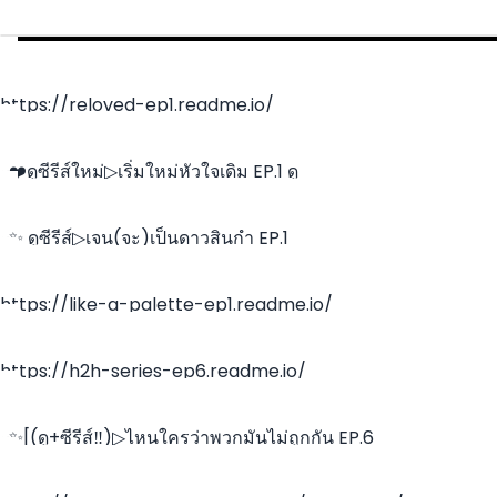
https://reloved-ep1.readme.io/
~❤️ดูซีรีส์ใหม่▷เริ่มใหม่หัวใจเดิม EP.1 ดู
~✨️ ดูซีรีส์▷เจน(จะ)เป็นดาวสินกำ EP.1
https://like-a-palette-ep1.readme.io/
https://h2h-series-ep6.readme.io/
~✨️[(ดู+ซีรีส์‼️)▷ไหนใครว่าพวกมันไม่ถูกกัน EP.6