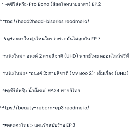
🔥~ดูซีรีส์ฟรี▷ Pro Bono (สู้สุดใจทนายอาสา) EP.2
https://head2head-blseries.readme.io/
~🔥ดู+ละครใหม่▷ไหนใครว่าพวกมันไม่ถูกกัน EP.7
~ดูหนังใหม่+ อนงค์ 2 สามสี่ชาติ (UHD) พากย์ไทย ดูออนไลน์ฟรีทั
เรื่อง!
~ดูหนังใหม่‼️+ “อนงค์ 2: สามสี่ชาติ (My Boo 2)” เต็มเรื่อง (UHD)
พากย์ไทย/ซับไทย –
~❤️ดูซีรีส์ฟรี▷'น้ำผึ้งขม' EP.24 พากย์ไทย
https://beauty-reborn-ep3.readme.io/
~❤️ดูละครใหม่▷ แผนรักฉบับร้าย EP.3