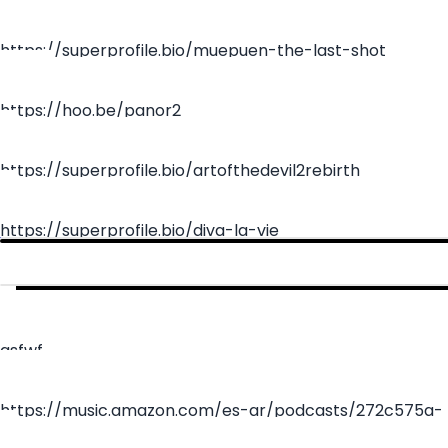
https://superprofile.bio/muepuen-the-last-shot
https://hoo.be/panor2
https://superprofile.bio/artofthedevil2rebirth
https://superprofile.bio/diva-la-vie
asfwf
https://music.amazon.com/es-ar/podcasts/272c575a-
957f-4f15-81a1-484162717c40/episodes/