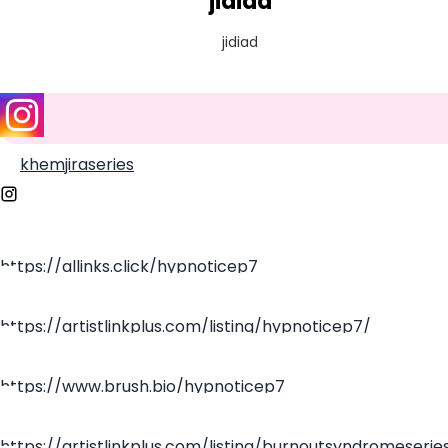
jidiad
jidiad
khemjiraseries
https://allinks.click/hypnoticep7
https://artistlinkplus.com/listing/hypnoticep7/
https://www.brush.bio/hypnoticep7
https://artistlinkplus.com/listing/burnoutsyndromeserie