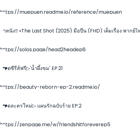
ชวนดู!
https://muepuen.readme.io/reference/muepuen
~ดูหนัง‼️ »The Last Shot (2025) มือปืน (FHD) เต็มเรื่อง พากย์ไ
ซับไทย | ดูออนไลน์ฟรีทั้งเรื่อง
https://solos.page/head2headep6
~❤️ดูซีรีส์ฟรี▷'น้ำผึ้งขม' EP.21
https://beauty-reborn-ep-2.readme.io/
~❤️ดูละครใหม่▷ แผนรักฉบับร้าย EP.2
https://zenpage.me/w/friendshitforeverep5