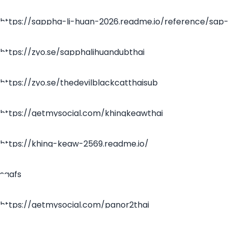
https://sappha-li-huan-2026.readme.io/reference/sap
lee-huan
https://zyo.se/sapphalihuandubthai
https://zyo.se/thedevilblackcatthaisub
https://getmysocial.com/khingkeawthai
https://khing-keaw-2569.readme.io/
saafs
https://getmysocial.com/panor2thai