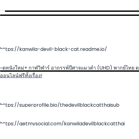
https://kanwila-devil-black-cat.readme.io/
~ดูหนังใหม่+ กาฬวิฬาร์ อาถรรพ์ปีศาจแมวดำ (UHD) พากย์ไทย ดู
ออนไลน์ฟรีทั้งเรื่อง!
https://superprofile.bio/thedevilblackcatthaisub
https://getmysocial.com/kanwiladevilblackcatthai