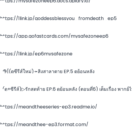
https://mysafezoneep6.docs.apiary.io/
https://1link.jp/goddessblessyou_fromdeath_ep5
https://app.gofastcards.com/mysafezoneep6
https://1link.jp/ep6mysafezone
~🧅[(ดูซีรีส์ใหม่)➛สิงสาลาตาย EP.5 ดูย้อนหลัง
~(ดู+ซีรีส์)▷รักสุดท้าย EP.6 ดูย้อนหลัง (ตอนที่6) เต็มเรื่อง พากย์
ซับไทย UNCUT ละคร HD
https://meandtheeseries-ep3.readme.io/
https://meandthee-ep3.format.com/