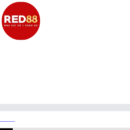
Nhà Cái RED88
RED88 là cổng game đổi thưởng uy tín với nhiều trò chơi hấp dẫn 
casino trực tuyến, nổ hũ, game bài và tài xỉu.
RED88