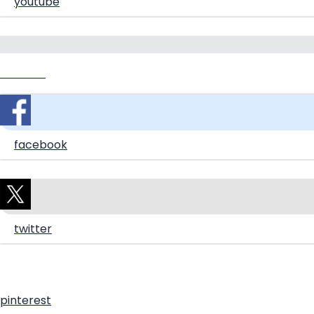
youtube
Website
facebook
twitter
pinterest