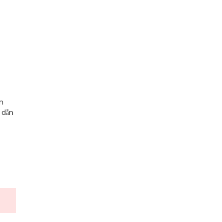
n 
dẫn 