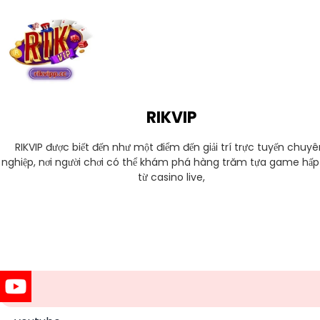
RIKVIP
RIKVIP được biết đến như một điểm đến giải trí trực tuyến chuyê
nghiệp, nơi người chơi có thể khám phá hàng trăm tựa game hấp 
từ casino live,