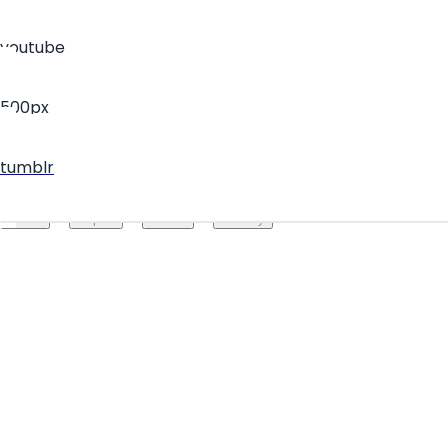
youtube
500px
tumblr
Create your hoo.be
·
·
·
About
Report
Terms
Privacy