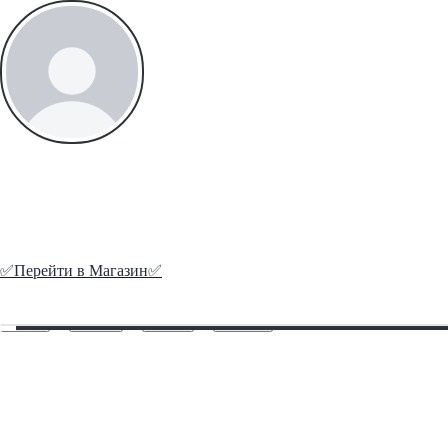
Давос купить Экстази, Мдма, Лсд, Кокаи
▼ Проверенный магазин! Гарантии и Отзывы! ▼
✅️Перейти в Магазин✅️
Create your hoo.be
·
·
·
About
Report
Terms
Privacy